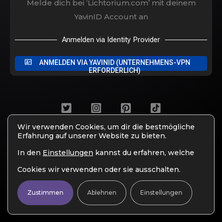
Melde dich bei ‘Lichtorium.com’ mit deinem
YavinID Account an
Anmelden via Identity Provider
ANMELDEN VIA YAVINID (UNTERNEHMENS-VPN
ERFORDERLICH)
Wir verwenden Cookies, um dir die bestmögliche
IMPRESSUM
DATENSCHUTZ
3307 MEDIA
Erfahrung auf unserer Website zu bieten.
COPYRIGHT © 2025. ALL RIGHTS RESERVED.
In den
Einstellungen
kannst du erfahren, welche
Cookies wir verwenden oder sie ausschalten.
Zustimmen
Ablehnen
Einstellungen